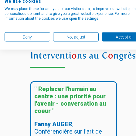
We use cookies
Général de la Marine ,
We may place these for analysis of our visitor data, to improve our website, s
Conférencier et Consultant
personalised content and to give you a great website experience. For more
information about the cookies we use open the settings.
en donduite de changement
Télécharger le document
Deny
No, adjust
Accept all
Interventi
o
ns au C
o
ngrès
" Replacer l'humain au
centre : une priorité pour
l'avenir - conversation au
coeur "
Fanny AUGER
,
Conférencière sur l'art de