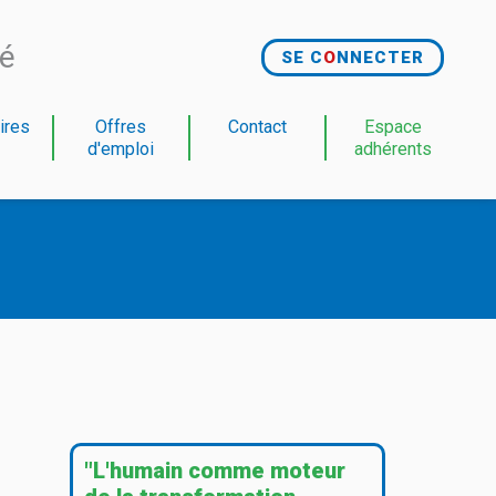
té
SE C
O
NNECTER
ires
Offres
Contact
Espace
d'emploi
adhérents
"L'humain comme moteur