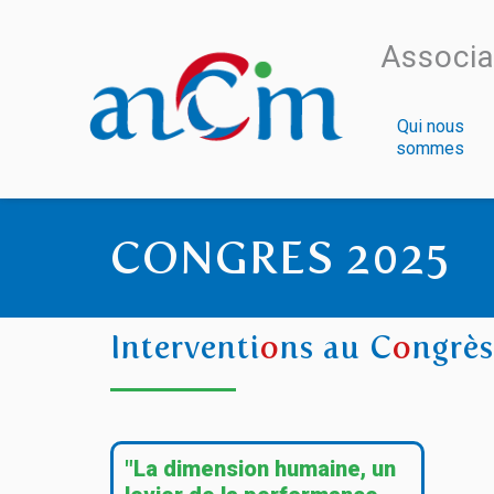
Associa
Qui nous
sommes
CONGRES 2025
Interventi
o
ns au C
o
ngrès
"La dimension humaine, un