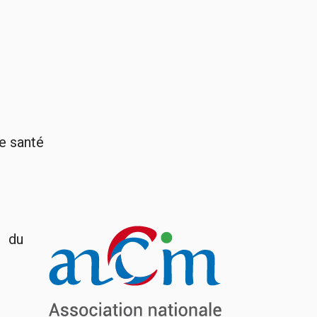
e santé
, du