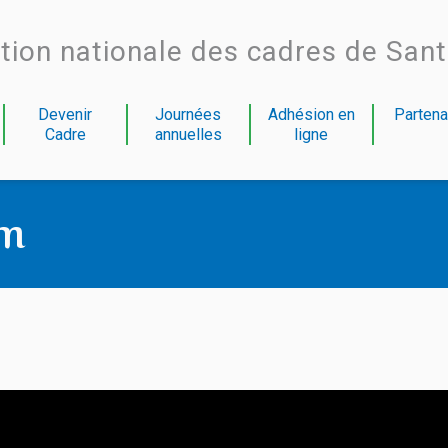
tion nationale des cadres de San
Devenir
Journées
Adhésion en
Partena
Cadre
annuelles
ligne
im