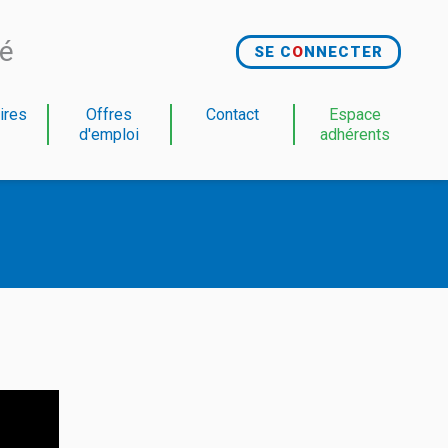
té
SE C
O
NNECTER
ires
Offres
Contact
Espace
d'emploi
adhérents