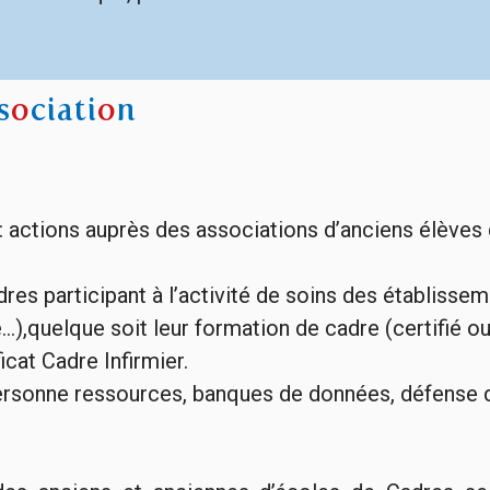
s
o
ciati
o
n
: actions auprès des associations d’anciens élèves 
adres participant à l’activité de soins des établiss
.),quelque soit leur formation de cadre (certifié o
cat Cadre Infirmier.
ersonne ressources, banques de données, défense d’i