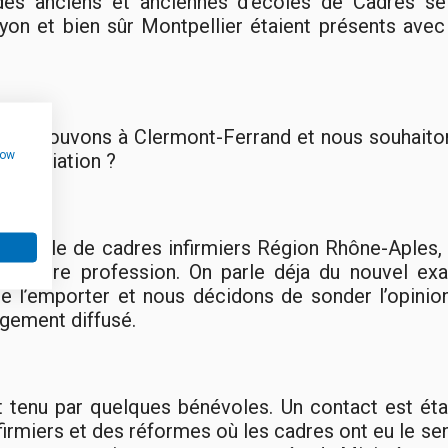
, des anciens et anciennes d’écoles de Cadres se
yon et bien sûr Montpellier étaient présents ave
s retrouvons à Clermont-Ferrand et nous souhaiton
how
 association ?
 l’école de cadres infirmiers Région Rhône-Aples, 
et notre profession. On parle déja du nouvel ex
le l’emporter et nous décidons de sonder l’opinio
gement diffusé.
 est tenu par quelques bénévoles. Un contact est 
firmiers et des réformes où les cadres ont eu le se