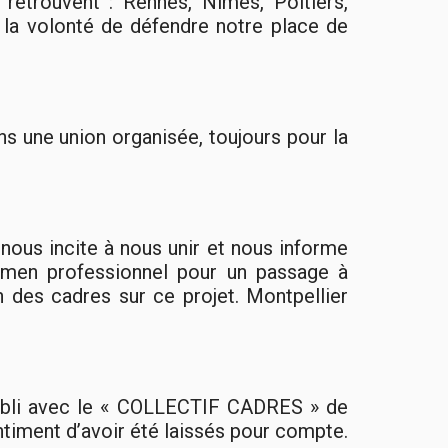
 retrouvent : Rennes, Nîmes, Poitiers,
c la volonté de défendre notre place de
s une union organisée, toujours pour la
nous incite à nous unir et nous informe
amen professionnel pour un passage à
n des cadres sur ce projet. Montpellier
établi avec le « COLLECTIF CADRES » de
ntiment d’avoir été laissés pour compte.