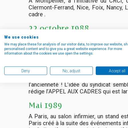
A Montpellier, à l’initiative du CRCI
Clermont-Ferrand, Nice, Foix, Nancy, L
cadre .
22 octobre 1988
We use cookies
En plein mouvement infirmier, nous nou
We may place these for analysis of our visitor data, to improve our website, s
défense du cadre infirmier : syndicats ?
personalised content and to give you a great website experience. For more
information about the cookies we use open the settings.
28 janvier 1989
A Lyon, Madame Fournier, directrice de
Deny
No, adjust
Accept all
des réformes concernant les cadres 
l’ancienneté ! L’idée du syndicat semb
rédige l’APPEL AUX CADRES qui est lar
Mai 1989
A Paris, au salon infirmier, un stand
Paris créé à la suite des événements in