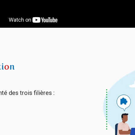
ti
o
n
é des trois filières :