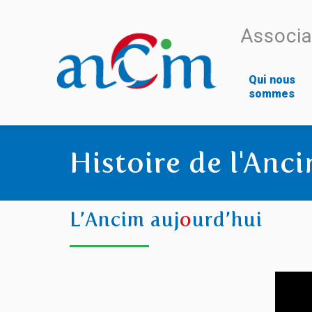
Associa
Qui nous
sommes
Histoire de l'Anc
L’Ancim auj
o
urd’hui