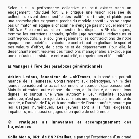
Selon elle, la performance collective ne peut exister sans un
engagement individuel fort. Elle critique une vision idéalisée du
collectif, souvent déconnectée des réalités de terrain, et plaide pour
une approche plus exigeante, proche du modèle sportif : « on ne gagne
pas un match en équipe si chacun ne s’engage pas individuellement à
100 % ». Elle remet aussi en question les dispositifs RH classiques,
comme les entretiens annuels, qu’elle juge normatifs, réducteurs et
contre-productifs. Elle souligne également les contradictions de notre
époque : une société qui valorise le confort tout en glorifiant le sport et
ses valeurs d’effort, de discipline et de dépassement. Pour elle, le
désenchantement vis-à-vis des fonctions managériales s’explique par
une confusion persistante entre autorité, compétences et légitimité.
👥
Manager à l’ère des paradoxes générationnels
Adrien Ledoux, fondateur de JobTeaser
, a brossé un portrait
nuancé de la jeunesse. Contrairement aux stéréotypes, 94 % des
jeunes considèrent le travail comme une source d’épanouissement.
Mais ils attendent autre chose : du sens, de la liberté, des conditions
dignes, et surtout une vraie autonomie. Leur volatilité, souvent
critiquée, n’est pas un rejet du travail mais une réponse à l’instabilité du
monde, à l’arrivée de l’IA, et à une culture de l’instantanéité, nourrie par
les usages numériques. Les jeunes sont à la fois exigeants,
impatients, mais aussi engagés et en quête de cohérence.
🧭
Pratiques RH innovantes et accompagnement des
trajectoires
Sofia Merlo, DRH de BNP Paribas
, a partagé l’expérience d’un grand