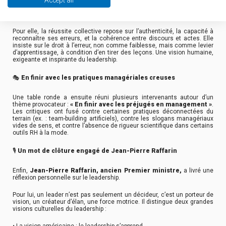
Accept all
La cheffe étoilée
Hélène Darroze
a livré un témoignage sincère sur
sa pratique du leadership.
Pour elle, la réussite collective repose sur l’authenticité, la capacité à
reconnaître ses erreurs, et la cohérence entre discours et actes. Elle
insiste sur le droit à l’erreur, non comme faiblesse, mais comme levier
d’apprentissage, à condition d’en tirer des leçons. Une vision humaine,
exigeante et inspirante du leadership.
🎭
En finir avec les pratiques managériales creuses
Une table ronde a ensuite réuni plusieurs intervenants autour d’un
thème provocateur :
« En finir avec les préjugés en management »
.
Les critiques ont fusé contre certaines pratiques déconnectées du
terrain (ex. : team-building artificiels), contre les slogans managériaux
vides de sens, et contre l’absence de rigueur scientifique dans certains
outils RH à la mode.
🎙️
Un mot de clôture engagé de Jean-Pierre Raffarin
Enfin,
Jean-Pierre Raffarin, ancien Premier ministre,
a livré une
réflexion personnelle sur le leadership.
Pour lui, un leader n’est pas seulement un décideur, c’est un porteur de
vision, un créateur d’élan, une force motrice. Il distingue deux grandes
visions culturelles du leadership :
• La vision américaine : le leadership s’apprend