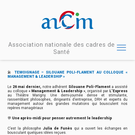
Association nationale des cadres de
Santé
🎤
TEMOIGNAGE – SILOUANE POLI-FLAMENT AU COLLOQUE «
MANAGEMENT & LEADERSHIP »
Le
26 mai dernier,
notre adhérent
Silouane Poli-Flament
a assisté
au colloque
« Management & Leadership »
, organisé par
L’Express
au Théâtre Marigny. Une demi-journée dense et stimulante,
rassemblant philosophes, dirigeants d’entreprise, DRH et experts du
management autour des grandes mutations qui bousculent nos
repères managériaux
💬
Une après-midi pour penser autrement le leadership
C’est la philosophe
Julia de Funès
qui a ouvert les échanges en
bousculant quelques idées reçues.