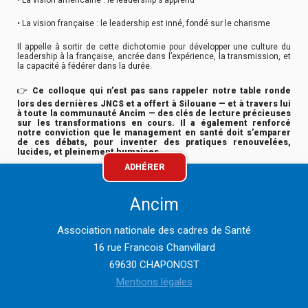
• La vision française : le leadership est inné, fondé sur le charisme
Il appelle à sortir de cette dichotomie pour développer une culture du
leadership à la française, ancrée dans l’expérience, la transmission, et
la capacité à fédérer dans la durée.
👉
Ce colloque qui n’est pas sans rappeler notre table ronde
lors des dernières JNCS et a offert à Silouane — et à travers lui
à toute la communauté Ancim — des clés de lecture précieuses
sur les transformations en cours. Il a également renforcé
notre conviction que le management en santé doit s’emparer
de ces débats, pour inventer des pratiques renouvelées,
lucides, et pleinement humaines.
ADHÉRER
Ancim
Association nationale des cadres de Santé
16 rue Francois Chanvillard
69630 CHAPONOST
Mentions légales