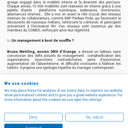
groupe engagé dans la mobilité interne et la diversité des parcours.
Chaque année, 10 000 mobilités sont réalisées en interne grâce à une
palette d’outils : plateforme numérique, webinaires, immersions,
alternances internes… Elle a mis en avant le rôle crucial des réseaux
internes de collaborateurs, comme BNP Paribas Pride, qui favorisent la
découverte de nouveaux métiers, renforcent la cohésion, et participent
activement à l’innovation RH. Ces réseaux sont soutenus par des
membres du COMEX, renforçant ainsi leur légitimité.
📉
Un management à bout de souffle ?
Bruno Mettling, ancien DRH d’Orange
, a dressé un tableau sans
concession des défis actuels du management : complexification des
organisations, injonctions contradictoires, perte d’autonomie,
augmentation de l’absentéisme, et difficulté croissante à fidéliser les
talents. Il propose une typologie tripartite du manager contemporain :
• Le Leader, qui donne du sens et fédère
We use cookies
• Le Coach, qui accompagne les talents et stimule l’autonomie
We may place these for analysis of our visitor data, to improve our website,
show personalised content and to give you a great website experience. For
• Le Boss, qui organise, priorise et pilote l’action
more information about the cookies we use open the settings.
Ce triptyque exigeant nécessite du temps, une posture cohérente, et
une forte capacité à naviguer dans la complexité.
Deny
No, adjust
🍽️
Leadership et sincérité
: la parole d’Hélène Darroze