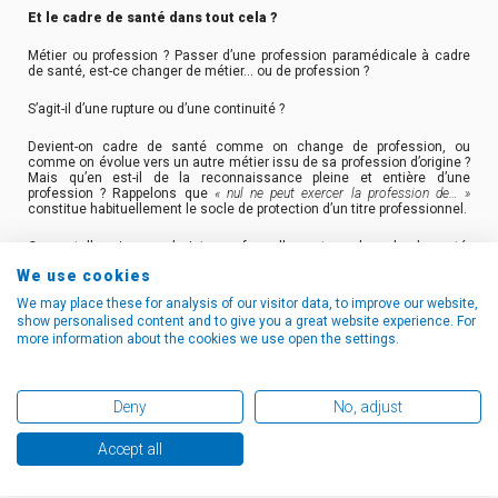
Et le cadre de santé dans tout cela ?
Métier ou profession ? Passer d’une profession paramédicale à cadre
de santé, est-ce changer de métier… ou de profession ?
S’agit-il d’une rupture ou d’une continuité ?
Devient-on cadre de santé comme on change de profession, ou
comme on évolue vers un autre métier issu de sa profession d’origine ?
Mais qu’en est-il de la reconnaissance pleine et entière d’une
profession ? Rappelons que
« nul ne peut exercer la profession de… »
constitue habituellement le socle de protection d’un titre professionnel.
Or, une telle exigence n’existe pas formellement pour le cadre de santé.
Le cadre de santé occupe une position singulière, presque paradoxale.
We use cookies
Oui, l’accès à la formation est réglementé.
We may place these for analysis of our visitor data, to improve our website,
show personalised content and to give you a great website experience. For
Oui, il s’inscrit dans la continuité d’une profession paramédicale.
more information about the cookies we use open the settings.
Mais non, le diplôme n’est pas toujours exigé pour exercer la fonction.
Deny
No, adjust
Aucune règle ne pose clairement que
« nul ne peut exercer sans le diplôme
»
.
Accept all
Alors, de quoi parle-t-on ?