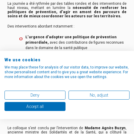
La journée a été rythmée par des tables rondes et des interventions de
haut niveau, mettant en lumière la
nécessité de renforcer les
politiques de prévention, d’agir en amont des parcours de
soins et de mieux coordonner les acteurs sur les territoires.
Des interventions abordant notamment :
L’urgence d’adopter une politique de prévention
primordiale,
avec des contributions de figures reconnues
dans le domaine de la santé publique
Les leviers de coordination entre acteurs
territoriaux
, autour des politiques de prévention sur les
We use cookies
territoires
We may place these for analysis of our visitor data, to improve our website,
Les innovations numériques et les défis éthiques
, en
show personalised content and to give you a great website experience. For
particulier l’utilisation de la télésanté et de l’intelligence
more information about the cookies we use open the settings.
artificielle comme outils de prévention.
À cette occasion,
Son Excellence Madame l’Ambassadrice du
Deny
No, adjust
Danemark
est intervenue pour
partager l’expérience danois
e en
matière de prévention en santé, illustrant une
approche structurée,
intégrée et ambitieuse, fondée sur l’anticipation et la
Accept all
responsabilisation collective.
Le colloque s’est conclu par l’intervention de
Madame Agnès Buzyn
,
ancienne ministre des Solidarités et de la Santé, qui a clôturé la