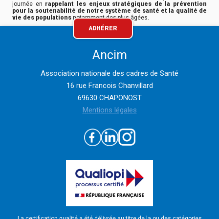
journée en
rappelant les enjeux stratégiques de la prévention
pour la soutenabilité de notre système de santé et la qualité de
vie des populations
notamment des plus âgées.
ADHÉRER
Ancim
Association nationale des cadres de Santé
16 rue Francois Chanvillard
69630 CHAPONOST
Mentions légales
La certification qualité a été délivrée au titre de la ou des catégories